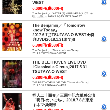
WEST
6,600円(税600円)
The Benjamin／「AFTER [B] HAPPINESS-スズランが
咲いた日に-」2019.5.1@TSUTAYA O-WEST
The Benjamin／『Tomorrow
know Today』
2017.6.7@TSUTAYA O-WEST★特
典DVD(2018.1.31まで)!!
6,380円(税580円)
The Benjamin／『Tomorrow know Today』
2017.6.7@TSUTAYA O-WEST
THE BEETHOVEN LIVE DVD
｢Classical × Circus｣2017.5.31
TSUTAYA O-WEST
6,380円(税580円)
THE BEETHOVEN LIVE DVD ｢Classical × Circus｣
2017.5.31 TSUTAYA O-WEST
怪人二十面奏／三周年記念単独公演
「明日-めいにち-」2018.7.8@東京
キネマ倶楽部