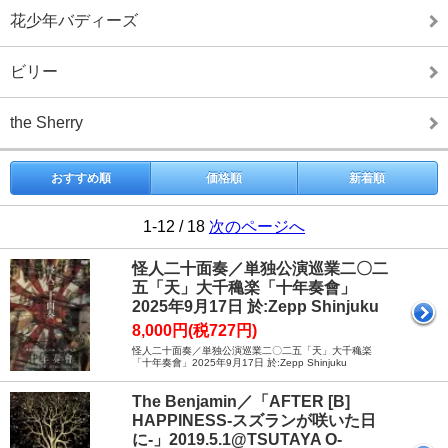
花少年バディーズ
ビリー
the Sherry
おすすめ順
価格順
新着順
1-12 / 18
次のページへ
怪人二十面奏／単独公演巡業二〇二
五「天」大千穐楽「十年奏會」
2025年9月17日 於:Zepp Shinjuku
8,000円(税727円)
怪人二十面奏／単独公演巡業二〇二五「天」大千穐楽
「十年奏會」2025年9月17日 於:Zepp Shinjuku
The Benjamin／「AFTER [B]
HAPPINESS-スズランが咲いた日
に-」2019.5.1@TSUTAYA O-