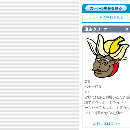
» カートの中身を見る
名前
バナナ店長
メモ
皆様に好評ご利用いただき感
謝ですウッホ！！ ツイッタ
ーもやってるッホ！！アカウ
ント：@BadeggBox_Shop
店長日記はこちら