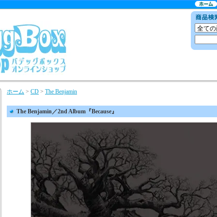
ホーム
>
CD
>
The Benjamin
The Benjamin／2nd Album『Because』