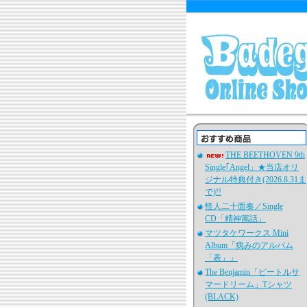
THE BEETHOVEN 9th
Single｢Angel」★当店オリ
ジナル特典付き(2026.8.31ま
で)!!
怪人二十面奏／Single
CD「精神寓話」
マツタケワークス Mini
Album「病みのアルバム
「表」」
The Benjamin「ビートルサ
マードリーム」Tシャツ
(BLACK)