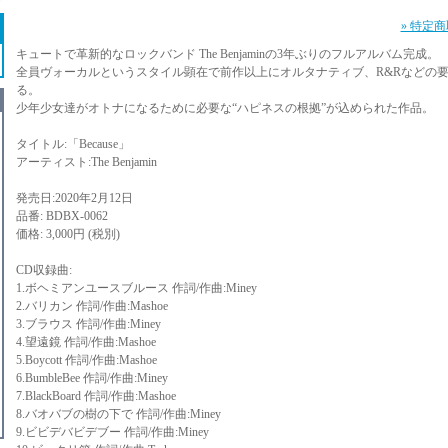
» 特定
キュートで革新的なロックバンド The Benjaminの3年ぶりのフルアルバム完成。
全員ヴォーカルというスタイル顕在で前作以上にオルタナティブ、R&Rなどの
る。
少年少女達がオトナになるために必要な“ハピネスの根拠”が込められた作品。
タイトル:「Because」
アーティスト:The Benjamin
発売日:2020年2月12日
品番: BDBX-0062
価格: 3,000円 (税別)
CD収録曲:
1.ボヘミアンユースブルース 作詞/作曲:Miney
2.バリカン 作詞/作曲:Mashoe
3.ブラウス 作詞/作曲:Miney
4.望遠鏡 作詞/作曲:Mashoe
5.Boycott 作詞/作曲:Mashoe
6.BumbleBee 作詞/作曲:Miney
7.BlackBoard 作詞/作曲:Mashoe
8.バオバブの樹の下で 作詞/作曲:Miney
9.ビビデバビデブー 作詞/作曲:Miney