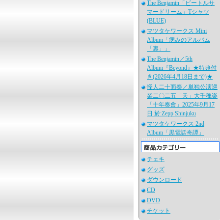
The Benjamin「ビートルサ
マードリーム」Tシャツ
(BLUE)
マツタケワークス Mini
Album「病みのアルバム
「裏」」
The Benjamin／5th
Album『Beyond』★特典付
き(2026年4月18日まで)★
怪人二十面奏／単独公演巡
業二〇二五「天」大千穐楽
「十年奏會」2025年9月17
日 於:Zepp Shinjuku
マツタケワークス 2nd
Album「黒電話奇譚」
チェキ
グッズ
ダウンロード
CD
DVD
チケット