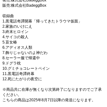
発売:株式会社BadeggBox
販売:株式会社BadeggBox
収録曲
1.黒電話奇譚開幕「帰ってきたトラウマ仮面」
2.家族のいけにえ
3.終末ヒロイン
4.サイコの殺人
5.盲女椿
6.アディオス人類
7.飾りじゃないのよ神だわ
8.セーラー服で帰還中
9.ドグラ枕
10.グミチョコレートペイン
11.黒電話奇譚終幕
12.死にたがりの夜空に
※商品共に在庫が無くなり次第終了になりますのでご了承
ください。
こちらの商品は2025年8月7日以降の発送になります。