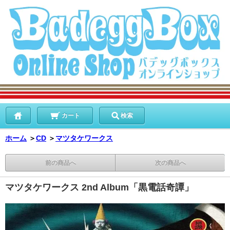
カート
検索
ホーム
＞
CD
＞
マツタケワークス
前の商品へ
次の商品へ
マツタケワークス 2nd Album「黒電話奇譚」