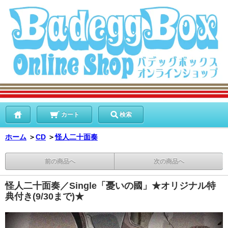
カート
検索
ホーム
＞
CD
＞
怪人二十面奏
前の商品へ
次の商品へ
怪人二十面奏／Single「憂いの國」★オリジナル特
典付き(9/30まで)★