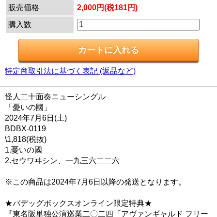
販売価格
2,000円(税181円)
購入数
特定商取引法に基づく表記 (返品など)
怪人二十面奏ニューシングル
「憂いの國」
2024年7月6日(土)
BDBX-0119
\1,818(税抜)
1.憂いの國
2.セウワヰシン、一九三六二二六
※この商品は2024年7月6日以降の発送となります。
★バデッグボックスオンライン限定特典★
『東名阪単独公演巡業二〇二四「アヴァンギャルド フリー