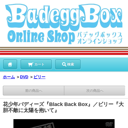
カート
検索
ホーム
＞
DVD
＞
ビリー
前の商品へ
次の商品へ
花少年バディーズ『Black Back Box』／ビリー『大
胆不敵に太陽を抱いて』